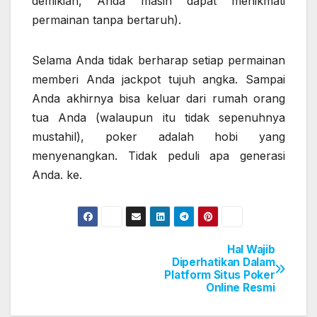
demikian, Anda masih dapat menikmati
permainan tanpa bertaruh).
Selama Anda tidak berharap setiap permainan
memberi Anda jackpot tujuh angka. Sampai
Anda akhirnya bisa keluar dari rumah orang
tua Anda (walaupun itu tidak sepenuhnya
mustahil), poker adalah hobi yang
menyenangkan. Tidak peduli apa generasi
Anda. ke.
Hal Wajib
Post
Diperhatikan Dalam
Platform Situs Poker
navigation
Online Resmi