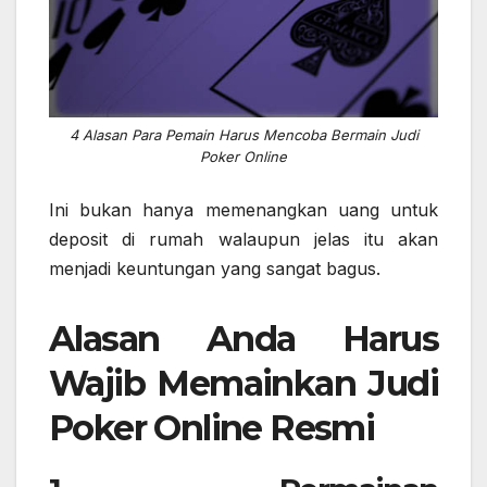
4 Alasan Para Pemain Harus Mencoba Bermain Judi
Poker Online
Ini bukan hanya memenangkan uang untuk
deposit di rumah walaupun jelas itu akan
menjadi keuntungan yang sangat bagus.
Alasan Anda Harus
Wajib Memainkan Judi
Poker Online Resmi