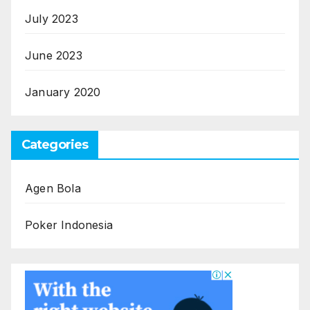
July 2023
June 2023
January 2020
Categories
Agen Bola
Poker Indonesia