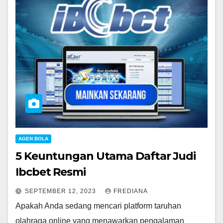
AGEN BOLA
5 Keuntungan Utama Daftar Judi
Ibcbet Resmi
SEPTEMBER 12, 2023
FREDIANA
Apakah Anda sedang mencari platform taruhan
olahraga online yang menawarkan pengalaman