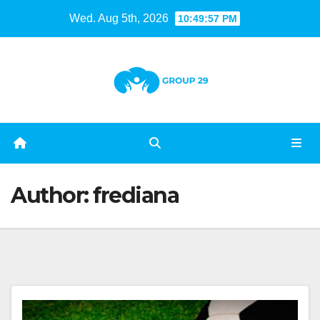
Skip
Wed. Aug 5th, 2026
10:49:58 PM
to
content
Author:
frediana