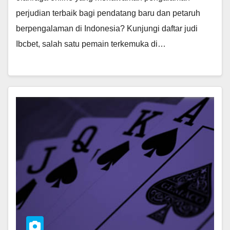
perjudian terbaik bagi pendatang baru dan petaruh
berpengalaman di Indonesia? Kunjungi daftar judi
Ibcbet, salah satu pemain terkemuka di…