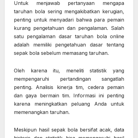
Untuk menjawab pertanyaan mengapa
taruhan bola sering mengakibatkan kerugian,
penting untuk menyadari bahwa para pemain
kurang pengetahuan dan pengalaman. Salah
satu pengalaman dasar taruhan bola online
adalah memiliki pengetahuan dasar tentang
sepak bola sebelum memasang taruhan.
Oleh karena itu, meneliti statistik yang
mempengaruhi pertandingan sangatlah
penting. Analisis kinerja tim, cedera pemain
dan gaya bermain tim. Informasi ini penting
karena meningkatkan peluang Anda untuk
memenangkan taruhan.
Meskipun hasil sepak bola bersifat acak, data
historis dan statistik bisa memengaruhi hasil