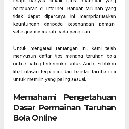
tetapi banyak sekali situs abal-abal yang
bertebaran di Internet. Bandar taruhan yang
tidak dapat dipercaya ini memprioritaskan
keuntungan daripada kesenangan pemain,
sehingga mengarah pada penipuan.
Untuk mengatasi tantangan ini, kami telah
menyusun daftar tips menang taruhan bola
online paling terkemuka untuk Anda. Silahkan
lihat ulasan terperinci dari bandar taruhan ini
untuk memilih yang paling sesuai.
Memahami Pengetahuan
Dasar Permainan Taruhan
Bola Online