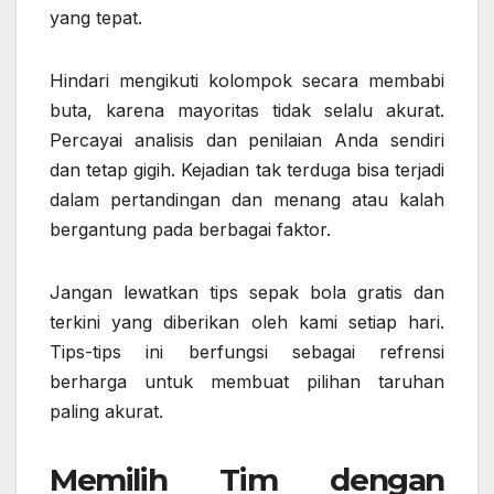
yang tepat.
Hindari mengikuti kolompok secara membabi
buta, karena mayoritas tidak selalu akurat.
Percayai analisis dan penilaian Anda sendiri
dan tetap gigih. Kejadian tak terduga bisa terjadi
dalam pertandingan dan menang atau kalah
bergantung pada berbagai faktor.
Jangan lewatkan tips sepak bola gratis dan
terkini yang diberikan oleh kami setiap hari.
Tips-tips ini berfungsi sebagai refrensi
berharga untuk membuat pilihan taruhan
paling akurat.
Memilih Tim dengan