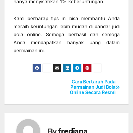
hanya menyisahkan 1% keberuntungan.
Kami berharap tips ini bisa membantu Anda
meraih keuntungan lebih mudah di bandar judi
bola online. Semoga berhasil dan semoga
Anda mendapatkan banyak uang dalam
permainan ini.
Cara Bertaruh Pada
Post
Permainan Judi Bola
Online Secara Resmi
navigation
By
frediana