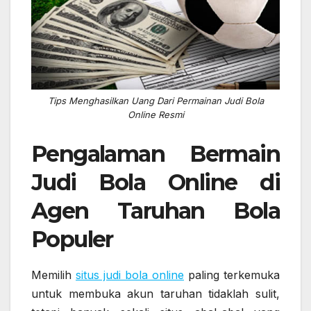
Tips Menghasilkan Uang Dari Permainan Judi Bola
Online Resmi
Pengalaman Bermain
Judi Bola Online di
Agen Taruhan Bola
Populer
Memilih
situs judi bola online
paling terkemuka
untuk membuka akun taruhan tidaklah sulit,