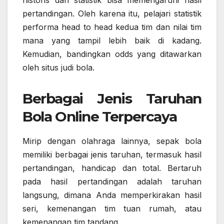
pertandingan. Oleh karena itu, pelajari statistik
performa head to head kedua tim dan nilai tim
mana yang tampil lebih baik di kadang.
Kemudian, bandingkan odds yang ditawarkan
oleh situs judi bola.
Berbagai Jenis Taruhan
Bola Online Terpercaya
Mirip dengan olahraga lainnya, sepak bola
memiliki berbagai jenis taruhan, termasuk hasil
pertandingan, handicap dan total. Bertaruh
pada hasil pertandingan adalah taruhan
langsung, dimana Anda memperkirakan hasil
seri, kemenangan tim tuan rumah, atau
kemenangan tim tandang.